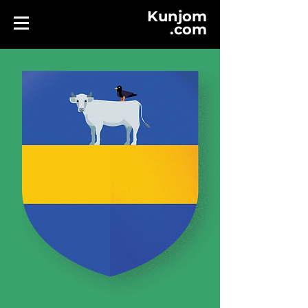
Kunjom
.
com